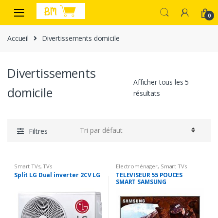
Passer
Aller
à
au
0
la
contenu
Accueil
Divertissements domicile
navigation
Divertissements
Afficher tous les 5
domicile
résultats
Filtres
Smart TVs
,
TVs
Electroménager
,
Smart TVs
Split LG Dual inverter 2CV LG
TELEVISEUR 55 POUCES
SMART SAMSUNG