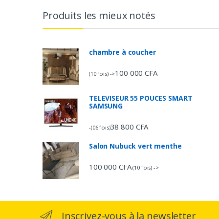
Produits les mieux notés
chambre à coucher
100 000
CFA
(10 fois) ->
TELEVISEUR 55 POUCES SMART
SAMSUNG
38 800
CFA
-(06 fois)
Salon Nubuck vert menthe
100 000
CFA
(10 fois) ->
Inscrivez-vous à la newsletter