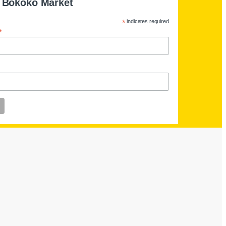
r Bokoko Market
*
indicates required
*