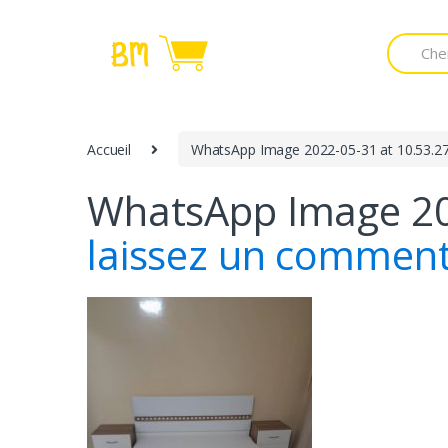
Passer
Aller
à
au
Recherc
la
contenu
pour
:
navigation
Accueil
WhatsApp Image 2022-05-31 at 10.53.27
WhatsApp Image 202
laissez un comment